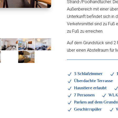
Strand-/Poolhandtücher. Die
Außenbereich mit einer über
Unterkunft befindet sich in 
Verkehrsmittel sind zu Fuß e
zu Fuß zu erreichen.
Auf dem Grundstück sind 2 
über einen Abstellraum für 
3 Schlafzimmer
N
N
Überdachte Terrasse
N
Haustiere erlaubt
N
7 Personen
WLA
N
N
Parken auf dem Grunds
N
Geschirrspüler
N
N