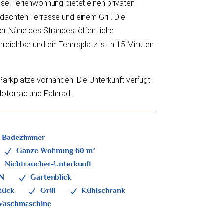
se Ferienwohnung bietet einen privaten
dachten Terrasse und einem Grill. Die
der Nähe des Strandes, öffentliche
rreichbar und ein Tennisplatz ist in 15 Minuten
Parkplätze vorhanden.
Die Unterkunft verfügt
Motorrad und Fahrrad.
1 Badezimmer
Ganze Wohnung 60 m²
N
Nichtraucher-Unterkunft
N
N
Gartenblick
N
tück
Grill
Kühlschrank
N
N
Waschmaschine